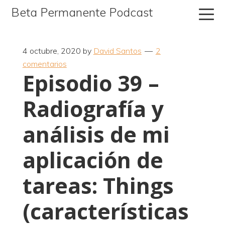
Ir
Ir
Ir
Beta Permanente Podcast
a
al
a
navegación
contenido
la
principal
principal
barra
4 octubre, 2020
by
David Santos
2
comentarios
lateral
Episodio 39 –
primaria
Radiografía y
análisis de mi
aplicación de
tareas: Things
(características