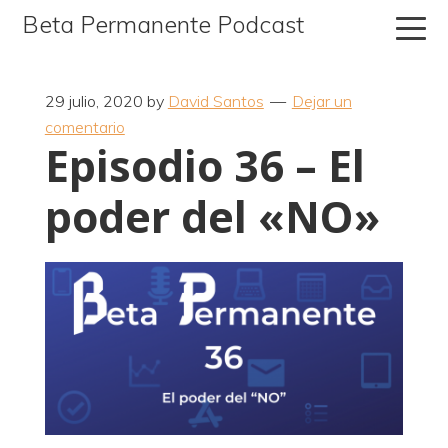
Ir
Ir
Ir
Beta Permanente Podcast
a
al
a
navegación
contenido
la
principal
principal
barra
29 julio, 2020
by
David Santos
Dejar un
comentario
lateral
Episodio 36 – El
primaria
poder del «NO»