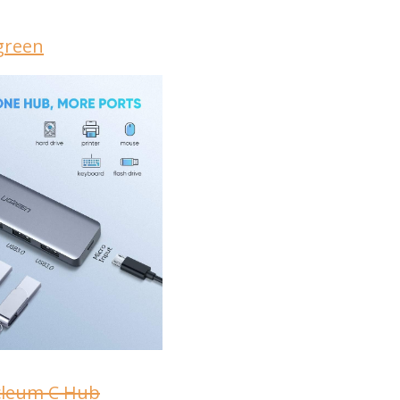
green
cleum C Hub